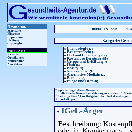
Navigation
RUBRIKEN
|
ANMELDEN
|
Startseite
Hinweise
Impressum
Kategorie:
Gesund
Haftung
Copyright
Infektiologie
(8)
Interaktiv
Patientenrecht
(8)
Kontakt
Diät und Ernährung
(14)
Grußkarten
Kostenlose Beratung
(69)
Empfehlung
Grippe und Erkältung
(5)
Newsletter
Haut
(4)
Beauty
(3)
Nichtraucher
(9)
Alternative Medizin
(12)
Rheuma
(2)
Pflege und Hilfe
(6)
Topplazierungen dieser Kategorie
1.
Individuelle Gesundheitsleistungen auf dem Prüfsta
2.
Selbst zahlen ? Ein Ratgeber der IGeL-Leistungen
3.
IGeL-Ärger
IGeL-Ärger
Beschreibung: Kostenpfl
oder im Krankenhaus – w