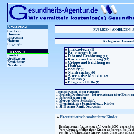
Navigation
RUBRIKEN
|
ANMELDEN
|
Startseite
Hinweise
Impressum
Kategorie:
Gesund
Haftung
Copyright
Infektiologie
(8)
Interaktiv
Patientenrecht
(8)
Kontakt
Diät und Ernährung
(14)
Grußkarten
Kostenlose Beratung
(69)
Empfehlung
Grippe und Erkältung
(5)
Newsletter
Haut
(4)
Beauty
(3)
Nichtraucher
(9)
Alternative Medizin
(12)
Rheuma
(2)
Pflege und Hilfe
(6)
Topplazierungen dieser Kategorie
1.
Erektile Dysfunktion - Informationen über Erektio
2.
Selbsthilfegruppen
3.
Morbus-Osler-Selbsthilfe
4.
Elterninitiative brandverletzte Kinder
5.
SHG Angst Panik Depression
Elterninitiative brandverletzte Kinder
Beschreibung: Paulinchen e.V. wurde 1993 gegründet
Verbrühungsunfällen ihrer Kinder zu beraten, bei Prob
auf die Unfallursachen hinzuweisen. Jedes Jahr erlei