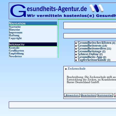
Navigation
Startseite
Hinweise
Impressum
Haftung
Copyright
Gesundheitschecklisten
(4)
Interaktiv
Gesundheitstests
(18)
Kontakt
Gesundheitsmedien
(11)
Grußkarten
Gesundheitstage
(2)
Empfehlung
Sehtest-Online
(2)
Newsletter
Gesundheits-App
(2)
Tapferkeitsurkunde
(3)
Zeckenschule
Beschreibung: Die Zeckenschule stellt au
Entwicklung der Zecken, zu Krankheiten, 
Baxter Deutschland GmbH.