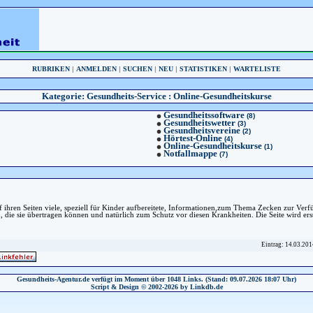
RUBRIKEN
|
ANMELDEN
|
SUCHEN
|
NEU
|
STATISTIKEN
|
WARTELISTE
Kategorie:
Gesundheits-Service
: Online-Gesundheitskurse
Gesundheitssoftware
(8)
Gesundheitswetter
(3)
Gesundheitsvereine
(2)
Hörtest-Online
(4)
Online-Gesundheitskurse
(1)
Notfallmappe
(7)
f ihren Seiten viele, speziell für Kinder aufbereitete, Informationen,zum Thema Zecken zur Ver
die sie übertragen können und natürlich zum Schutz vor diesen Krankheiten. Die Seite wird erst
Eintrag: 14.03.201
Gesundheits-Agentur.de verfügt im Moment über 1048 Links. (Stand: 09.07.2026 18:07 Uhr)
Script & Design © 2002-2026 by Linkdb.de