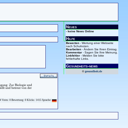
Neues
- keine News Online
Hilfe
Bewerten
- Wertung einer Webseite
nach Schulnoten.
Bearbeiten
- Ändern Sie Ihren Eintrag.
Kommentar
- Sagen Sie Ihre Meinung.
Linkfehler
- Melden Sie bitte
fehlerhafte Links.
Gesundheits-news
©
gesundheit.de
fügung: Zur Biologie und
ellt und betreut von der
4 Votes: 0 Bewertung: 0 Klicks: 1415 Sprache: