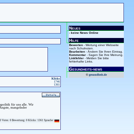
Neues
- keine News Online
Hilfe
Bewerten
- Wertung einer Webseite
nach Schulnoten.
Bearbeiten
- Ändern Sie Ihren Eintrag.
Kommentar
- Sagen Sie Ihre Meinung.
Linkfehler
- Melden Sie bitte
fehlerhafte Links.
Gesundheits-news
©
gesundheit.de
Klicks
1746
1361
politik für uns alle. Wir
 Ängste, mangelnder
0 Votes: 0 Bewertung: 0 Klicks: 1361 Sprache: