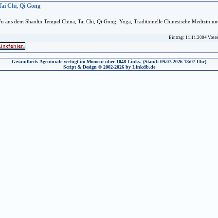
Tai Chi, Qi Gong
Fu aus dem Shaolin Tempel China, Tai Chi, Qi Gong, Yoga, Traditionelle Chinesische Medizin u
Eintrag: 11.11.2004 Vote
Gesundheits-Agentur.de verfügt im Moment über 1048 Links. (Stand: 09.07.2026 18:07 Uhr)
Script & Design © 2002-2026 by Linkdb.de