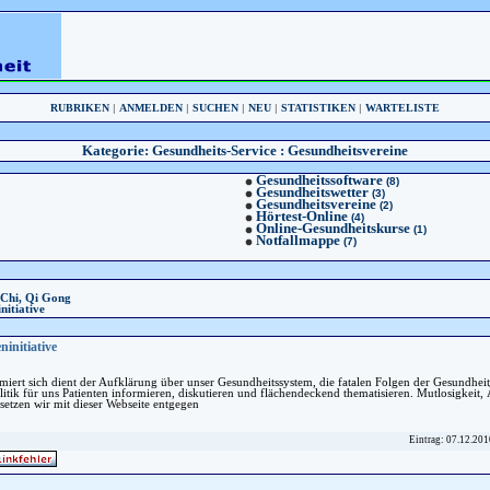
RUBRIKEN
|
ANMELDEN
|
SUCHEN
|
NEU
|
STATISTIKEN
|
WARTELISTE
Kategorie:
Gesundheits-Service
: Gesundheitsvereine
Gesundheitssoftware
(8)
Gesundheitswetter
(3)
Gesundheitsvereine
(2)
Hörtest-Online
(4)
Online-Gesundheitskurse
(1)
Notfallmappe
(7)
 Chi, Qi Gong
nitiative
ninitiative
rmiert sich dient der Aufklärung über unser Gesundheitssystem, die fatalen Folgen der Gesundheits
itik für uns Patienten informieren, diskutieren und flächendeckend thematisieren. Mutlosigkeit,
setzen wir mit dieser Webseite entgegen
Eintrag: 07.12.201