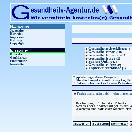
Navigation
Startseite
Hinweise
Impressum
Haftung
Copyright
Gesundheitschecklisten
(4)
Interaktiv
Gesundheitstests
(18)
Kontakt
Gesundheitsmedien
(11)
Grußkarten
Gesundheitstage
(2)
Empfehlung
Sehtest-Online
(2)
Newsletter
Gesundheits-App
(2)
Tapferkeitsurkunde
(3)
Topplazierungen dieser Kategorie
1.
Shaolin Tempel - Shaolin Kung Fu, Tai
2.
Patient informiert sich - eine Patienteni
Patient informiert sich - eine Patiente
Beschreibung: Die Initiative Patient info
werden über die Auswirkungen dieser Pol
Akzeptanz und politischen Machtspielen 