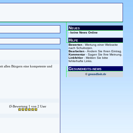
Neues
- keine News Online
Hilfe
Bewerten
- Wertung einer Webseite
nach Schulnoten.
Bearbeiten
- Ändern Sie Ihren Eintrag.
Kommentar
- Sagen Sie Ihre Meinung.
Linkfehler
- Melden Sie bitte
fehlerhafte Links.
eit allen Bürgern eine kompetente und
Gesundheits-news
©
gesundheit.de
Ø-Bewertung 1 von 2 User