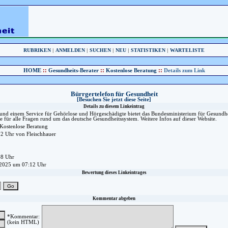
RUBRIKEN
|
ANMELDEN
|
SUCHEN
|
NEU
|
STATISTIKEN
|
WARTELISTE
::
::
::
HOME
Gesundheits-Berater
Kostenlose Beratung
Details zum Link
Bürrgertelefon für Gesundheit
[Besuchen Sie jetzt diese Seite]
Details zu diesem Linkeintrag
 und einem Service für Gehörlose und Hörgeschädigte bietet das Bundesministerium für Gesundh
e für alle Fragen rund um das deutsche Gesundheitssystem. Weitere Infos auf dieser Website.
 Kostenlose Beratung
2 Uhr von Fleischhauer
08 Uhr
.2025 um 07:12 Uhr
Bewertung dieses Linkeintrages
Kommentar abgeben
*Kommentar:
(kein HTML)