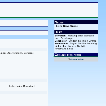
Neues
- keine News Online
Hilfe
Bewerten
- Wertung einer Webseite
nach Schulnoten.
Bearbeiten
- Ändern Sie Ihren Eintrag.
Kommentar
- Sagen Sie Ihre Meinung.
Linkfehler
- Melden Sie bitte
fehlerhafte Links.
andlungs-Anweisungen, Vorsorge-
Gesundheits-news
©
gesundheit.de
bisher keine Bewertung