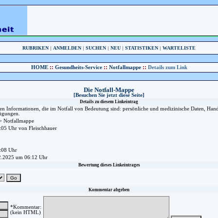
RUBRIKEN
|
ANMELDEN
|
SUCHEN
|
NEU
|
STATISTIKEN
|
WARTELISTE
::
::
::
HOME
Gesundheits-Service
Notfallmappe
Details zum Link
Die Notfall-Mappe
[Besuchen Sie jetzt diese Seite]
Details zu diesem Linkeintrag
tigen Informationen, die im Notfall von Bedeutung sind: persönliche und medizinische Daten, H
ügungen.
> Notfallmappe
05 Uhr von Fleischhauer
:08 Uhr
2.2025 um 06:12 Uhr
Bewertung dieses Linkeintrages
Kommentar abgeben
*Kommentar:
(kein HTML)