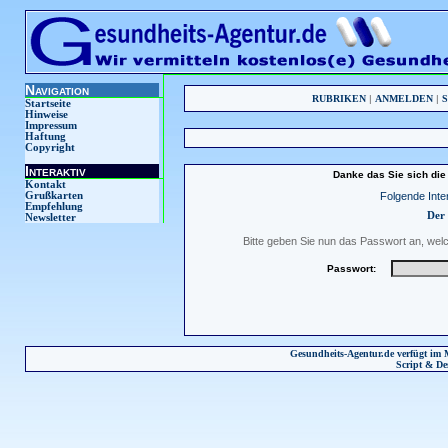
Navigation
RUBRIKEN
|
ANMELDEN
|
Startseite
Hinweise
Impressum
Haftung
Copyright
Interaktiv
Danke das Sie sich die 
Kontakt
Folgende Inter
Grußkarten
Empfehlung
Der 
Newsletter
Bitte geben Sie nun das Passwort an, wel
Passwort:
Gesundheits-Agentur.de verfügt im 
Script & De