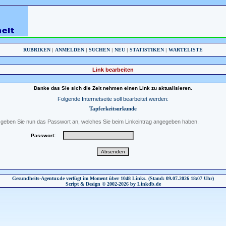
RUBRIKEN
|
ANMELDEN
|
SUCHEN
|
NEU
|
STATISTIKEN
|
WARTELISTE
Link bearbeiten
Danke das Sie sich die Zeit nehmen einen Link zu aktualisieren.
Folgende Internetseite soll bearbeitet werden:
Tapferkeitsurkunde
e geben Sie nun das Passwort an, welches Sie beim Linkeintrag angegeben haben.
Passwort:
Gesundheits-Agentur.de verfügt im Moment über 1048 Links. (Stand: 09.07.2026 18:07 Uhr)
Script & Design © 2002-2026 by Linkdb.de