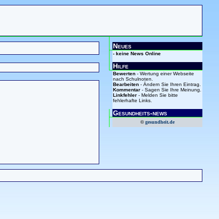
Neues
- keine News Online
Hilfe
Bewerten
- Wertung einer Webseite
nach Schulnoten.
Bearbeiten
- Ändern Sie Ihren Eintrag.
Kommentar
- Sagen Sie Ihre Meinung.
Linkfehler
- Melden Sie bitte
fehlerhafte Links.
Gesundheits-news
©
gesundheit.de