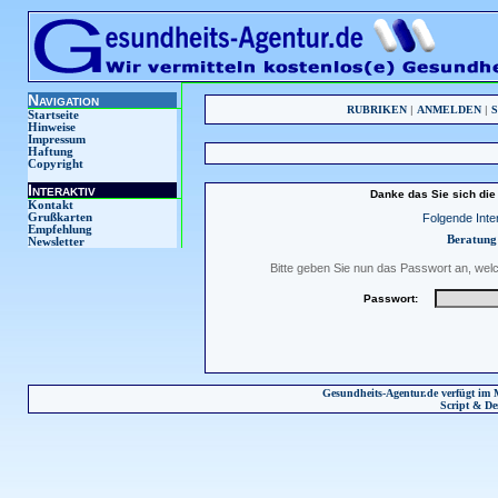
Navigation
RUBRIKEN
|
ANMELDEN
|
Startseite
Hinweise
Impressum
Haftung
Copyright
Interaktiv
Danke das Sie sich die 
Kontakt
Folgende Inter
Grußkarten
Empfehlung
Beratung 
Newsletter
Bitte geben Sie nun das Passwort an, wel
Passwort:
Gesundheits-Agentur.de verfügt im 
Script & De