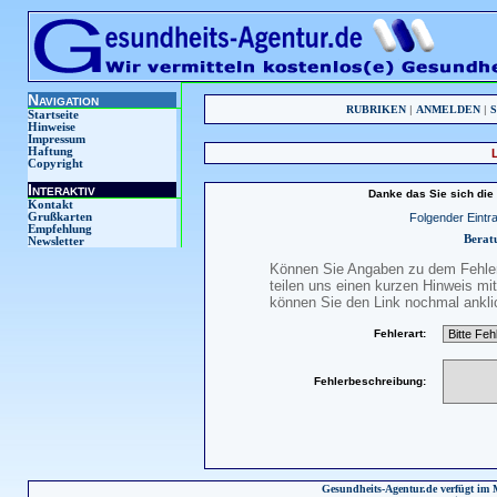
Navigation
RUBRIKEN
|
ANMELDEN
|
Startseite
Hinweise
Impressum
Haftung
Copyright
Interaktiv
Danke das Sie sich die
Kontakt
Folgender Eintra
Grußkarten
Empfehlung
Beratu
Newsletter
Können Sie Angaben zu dem Fehler 
teilen uns einen kurzen Hinweis m
können Sie den Link nochmal anklic
Fehlerart:
Fehlerbeschreibung:
Gesundheits-Agentur.de verfügt im 