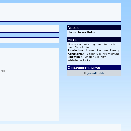
Neues
- keine News Online
Hilfe
Bewerten
- Wertung einer Webseite
nach Schulnoten.
Bearbeiten
- Ändern Sie Ihren Eintrag.
Kommentar
- Sagen Sie Ihre Meinung.
Linkfehler
- Melden Sie bitte
fehlerhafte Links.
Gesundheits-news
inen
©
gesundheit.de