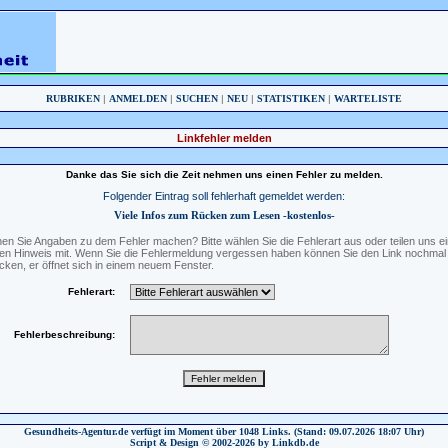
RUBRIKEN
|
ANMELDEN
|
SUCHEN
|
NEU
|
STATISTIKEN
|
WARTELISTE
Linkfehler melden
Danke das Sie sich die Zeit nehmen uns einen Fehler zu melden.
Folgender Eintrag soll fehlerhaft gemeldet werden:
Viele Infos zum Rücken zum Lesen -kostenlos-
en Sie Angaben zu dem Fehler machen? Bitte wählen Sie die Fehlerart aus oder teilen uns e
en Hinweis mit. Wenn Sie die Fehlermeldung vergessen haben können Sie den Link nochmal
icken, er öffnet sich in einem neuem Fenster.
Fehlerart:
Fehlerbeschreibung:
Gesundheits-Agentur.de verfügt im Moment über 1048 Links. (Stand: 09.07.2026 18:07 Uhr)
Script & Design © 2002-2026 by Linkdb.de