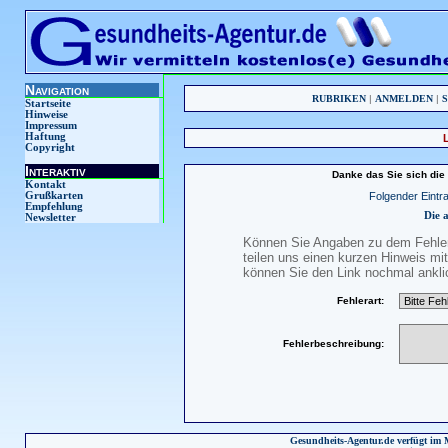
Navigation
RUBRIKEN
|
ANMELDEN
|
Startseite
Hinweise
Impressum
Haftung
Copyright
Interaktiv
Danke das Sie sich die
Kontakt
Folgender Eintra
Grußkarten
Empfehlung
Die 
Newsletter
Können Sie Angaben zu dem Fehler 
teilen uns einen kurzen Hinweis m
können Sie den Link nochmal anklic
Fehlerart:
Fehlerbeschreibung:
Gesundheits-Agentur.de verfügt im 